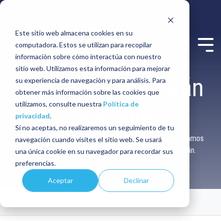
Centro de contacto
WhatsApp
Horario de servicio: De 8 am a 8 pm diariamente
Este sitio web almacena cookies en su
computadora. Estos se utilizan para recopilar
información sobre cómo interactúa con nuestro
sitio web. Utilizamos esta información para mejorar
Renta el catamarán
su experiencia de navegación y para análisis. Para
obtener más información sobre las cookies que
utilizamos, consulte nuestra
Política de
Pachanga
privacidad
.
Si no aceptas, no realizaremos un seguimiento de tu
¡En México, Pachanga es sinónimo de fiesta! Te aseguramos
navegación cuando visites el sitio web. Se usará
que te divertirás al máximo a bordo de este catamarán.
una única cookie en su navegador para recordar sus
preferencias.
COTIZA AHORA
Aceptar
Declinar
Inicio
Flota
Pachanga