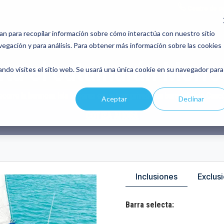
Centro de c
an para recopilar información sobre cómo interactúa con nuestro sitio
S
TOUR PRIVADO
PROMOCIONES
SOBRE NOSOTROS
BLOG
vegación y para análisis. Para obtener más información sobre las cookies
ta el catamarán Morro
ndo visites el sitio web. Se usará una única cookie en su navegador para
ecorre la hermosa Isla Mujeres en un tour privado en barco desde Cancú
Aceptar
Declinar
COTIZA AHORA
Inclusiones
Exclus
Barra selecta: