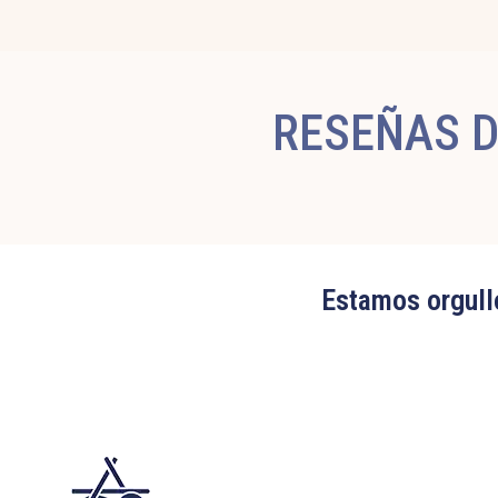
RESEÑAS D
Estamos orgullo
Edit widget
Share