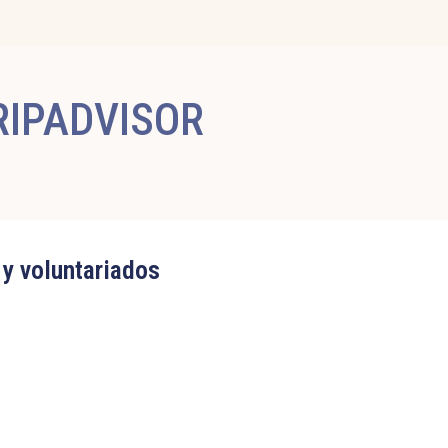
RIPADVISOR
 y voluntariados