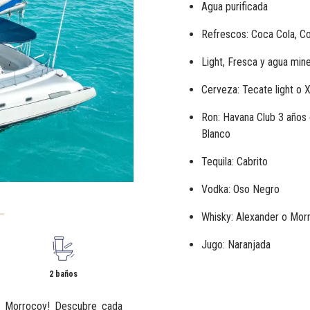
Agua purificada
Refrescos: Coca Cola, C
Light, Fresca y agua mine
Cerveza: Tecate light o
X
Ron: Havana Club 3 años
Blanco
Tequila: Cabrito
Vodka: Oso Negro
Whisky: Alexander o Morr
Jugo: Naranjada
2 baños
án Morrocoy! Descubre cada