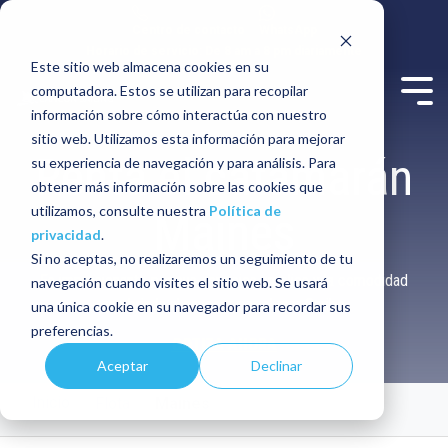
Centro de contacto
WhatsApp
Horario de servicio: De 8 am a 8 pm diariamente
Este sitio web almacena cookies en su
computadora. Estos se utilizan para recopilar
información sobre cómo interactúa con nuestro
sitio web. Utilizamos esta información para mejorar
Renta el catamarán
su experiencia de navegación y para análisis. Para
obtener más información sobre las cookies que
utilizamos, consulte nuestra
Política de
Maines
privacidad
.
Si no aceptas, no realizaremos un seguimiento de tu
Es impresionante por sus espacios amplios y la comodidad
navegación cuando visites el sitio web. Se usará
que brinda al navegar por el mar Caribe.
una única cookie en su navegador para recordar sus
preferencias.
COTIZA AHORA
Aceptar
Declinar
Inicio
Flota
Maines